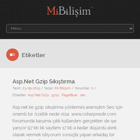
Etiketler
Asp.Net Gzip Sıkıştırma
Tarih:
23-09-2015
/
Yazar:
Mi Bilişim
/
Yorumlar:
0
/
Etiketler:
Asp.Net Gzip
,
gzip
,
PageBase
,
seo
,
Asp.net ile gzip sıkıştırma yöntemini aramıştım Seo için
önemli bir özellik nede olsa. www.csharpnedir.com
forumunda karşıma çıktı kullandım gerçekten de işe
yarıyor 97 kb lık sayfamı 17 kb a kadar düşürdü alıntı
olarak vermek istiyorum sonuçta yapan arkadaş bir