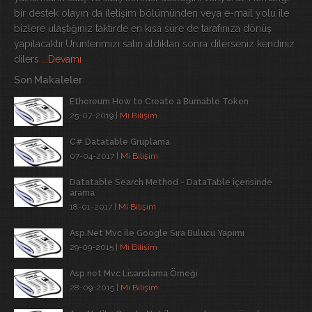
bir destek olayın da iletişim bölümünden veya e-mail yolu ile
bizlere ulaştığınız taktirde en kısa süre de tarafınıza dönüş
yapılacaktır.Ürünlerimizi satın aldıktan sonra dilerseniz kendiniz
dilers
...Devamı
Son Makaleler
Ethereum How to Create a Burnable Token
25-07-2019 |
Mi Bilişim
C# Datatable Gruplama
07-04-2017 |
Mi Bilişim
Datatable Search Method - DataTable içerisinde
arama
18-01-2017 |
Mi Bilişim
Asp.Net Mvc ile Google Sıra Bulucu Yapımı
29-09-2015 |
Mi Bilişim
Asp.net Mvc Lisanslama Örneği
28-09-2015 |
Mi Bilişim