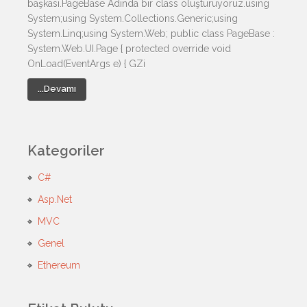
başkası.PageBase Adında bir class oluşturuyoruz.using
System;using System.Collections.Generic;using
System.Linq;using System.Web; public class PageBase :
System.Web.UI.Page { protected override void
OnLoad(EventArgs e) { GZi
...Devamı
Kategoriler
C#
Asp.Net
MVC
Genel
Ethereum