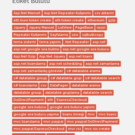
Etiket Bulutu
Asp.Net Manset
Asp.Net Repeater Kullanımı
csv aktarım
eth burn token create
eth token create
ethereum
gzip
Jquery
Jquery Manset
ListView
PageBase
razor
Repeater Kullanımı
Sayfalama
seo
sqlbulkcopy
tema sistemi
tema yapımı
.Net Repeater
asp.net
asp.net google sıra bulma
asp.net google sıra bulucu
Asp.Net Gzip
Asp.Net Jquery
asp.net lisans
asp.net lisanslama
asp.net scheduling
asp.net zamanlama
asp.net zamanlanlış görevler
c# datatable arama
c# datatable group
c# datatable grup
c# datatable search
c# lisanslama
csv
DataPager
datatable arama
datatable group
datatable gruplama
datatable search
DoDirectPayment
eth
ExpressCheckout
google sıra bulucu
google sıra bulucu yapımı
google sıra bulucu yapma
lisans örneği
mvc
mvc lisans
mvc lisanslama
mvc paypal
mvc paypal DoDirectPayment
mvc paypal ExpressCheckout
mvc rss
mvc rss create