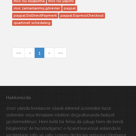
mvc rss oluşturma
mvc rss yapımı
mvc zamanlanmış görevler
paypal
paypal DoDirectPayment
paypal ExpressCheckout
quartznet scheduling
««
«
1
»
»»
Hakkımızda
2010 yılında freelancer olarak internet üzerinden hazır
sistemler veya firmaların istekleri doğrultusunda faaliyet
göstermekteyiz. Hem belli bir firma da çalışıp hem de kendi
bilgilerimiz ile hazırladığımız e-ticaret,kurumsal anlamda ki
yazılımların satış ve satış sonrası desteğini veriyoruz.Herhangi