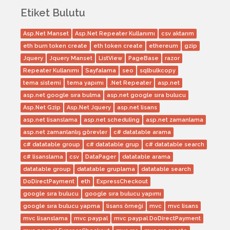
Etiket Bulutu
Asp.Net Manset
Asp.Net Repeater Kullanımı
csv aktarım
eth burn token create
eth token create
ethereum
gzip
Jquery
Jquery Manset
ListView
PageBase
razor
Repeater Kullanımı
Sayfalama
seo
sqlbulkcopy
tema sistemi
tema yapımı
.Net Repeater
asp.net
asp.net google sıra bulma
asp.net google sıra bulucu
Asp.Net Gzip
Asp.Net Jquery
asp.net lisans
asp.net lisanslama
asp.net scheduling
asp.net zamanlama
asp.net zamanlanlış görevler
c# datatable arama
c# datatable group
c# datatable grup
c# datatable search
c# lisanslama
csv
DataPager
datatable arama
datatable group
datatable gruplama
datatable search
DoDirectPayment
eth
ExpressCheckout
google sıra bulucu
google sıra bulucu yapımı
google sıra bulucu yapma
lisans örneği
mvc
mvc lisans
mvc lisanslama
mvc paypal
mvc paypal DoDirectPayment