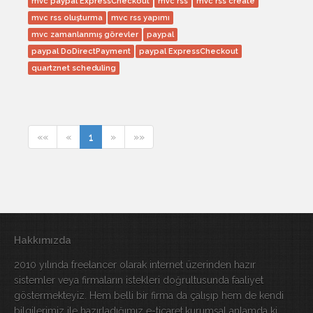
mvc paypal ExpressCheckout
mvc rss
mvc rss create
mvc rss oluşturma
mvc rss yapımı
mvc zamanlanmış görevler
paypal
paypal DoDirectPayment
paypal ExpressCheckout
quartznet scheduling
««
«
1
»
»»
Hakkımızda
2010 yılında freelancer olarak internet üzerinden hazır
sistemler veya firmaların istekleri doğrultusunda faaliyet
göstermekteyiz. Hem belli bir firma da çalışıp hem de kendi
bilgilerimiz ile hazırladığımız e-ticaret,kurumsal anlamda ki