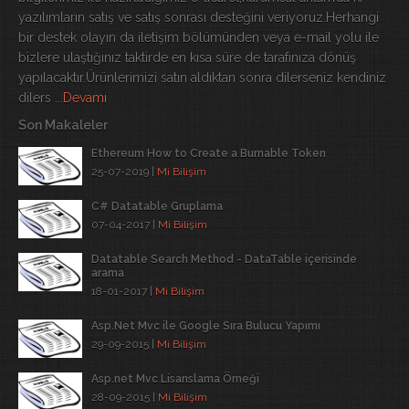
yazılımların satış ve satış sonrası desteğini veriyoruz.Herhangi
bir destek olayın da iletişim bölümünden veya e-mail yolu ile
bizlere ulaştığınız taktirde en kısa süre de tarafınıza dönüş
yapılacaktır.Ürünlerimizi satın aldıktan sonra dilerseniz kendiniz
dilers
...Devamı
Son Makaleler
Ethereum How to Create a Burnable Token
25-07-2019 |
Mi Bilişim
C# Datatable Gruplama
07-04-2017 |
Mi Bilişim
Datatable Search Method - DataTable içerisinde
arama
18-01-2017 |
Mi Bilişim
Asp.Net Mvc ile Google Sıra Bulucu Yapımı
29-09-2015 |
Mi Bilişim
Asp.net Mvc Lisanslama Örneği
28-09-2015 |
Mi Bilişim