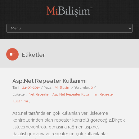
Etiketler
Asp.Net Repeater Kullanımı
Tarih:
24-09-2015
/
Yazar:
Mi Bilişim
/
Yorumlar:
0
/
Etiketler:
.Net Repeater
,
Asp.Net Repeater Kullanımı
,
Repeater
Kullanımı
,
Asp.net tarafında en çok kullanılan veri listeleme
kontrollerinden olan repeater kontrolü göreceğiz.Birçok
listelemekontrolü olmasına rağmen asp.net
datalist,gridview ve repeater en çok kullanılanlar