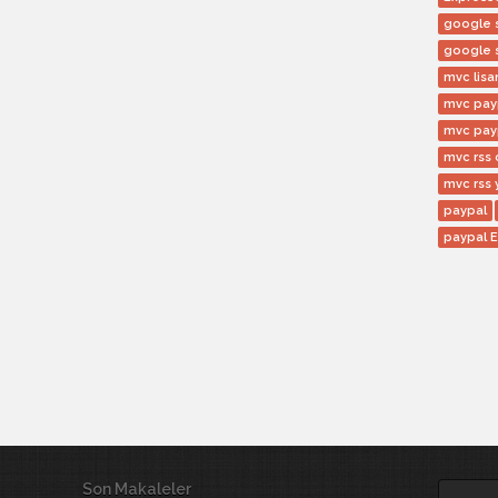
google s
google 
mvc lisa
mvc pay
mvc pay
mvc rss 
mvc rss 
paypal
paypal 
Son Makaleler