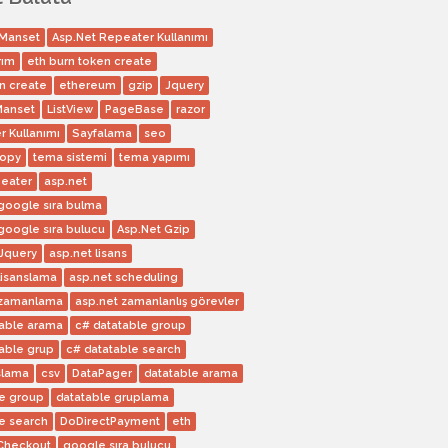
 Manset
Asp.Net Repeater Kullanımı
rım
eth burn token create
n create
ethereum
gzip
Jquery
Manset
ListView
PageBase
razor
 Kullanımı
Sayfalama
seo
copy
tema sistemi
tema yapımı
peater
asp.net
google sıra bulma
google sıra bulucu
Asp.Net Gzip
 Jquery
asp.net lisans
lisanslama
asp.net scheduling
 zamanlama
asp.net zamanlanlış görevler
table arama
c# datatable group
able grup
c# datatable search
slama
csv
DataPager
datatable arama
le group
datatable gruplama
e search
DoDirectPayment
eth
Checkout
google sıra bulucu