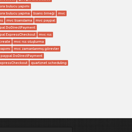
ıra bulucu yapımı
sıra bulucu yapma
lisans örneği
mvc
ns
mvc lisanslama
mvc paypal
pal DoDirectPayment
pal ExpressCheckout
mvc rss
create
mvc rss oluşturma
yapımı
mvc zamanlanmış görevler
paypal DoDirectPayment
ExpressCheckout
quartznet scheduling