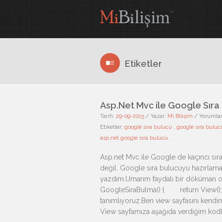
Etiketler
Asp.Net Mvc ile Google Sıra
Tarih:
29-09-2015
/
Yazar:
Mi Bilişim
/
Yorumla
Etiketler:
google sıra bulucu
,
google sıra bulu
asp.net google sıra bulucu
,
Asp.net Mvc ile Google de kaçıncı sı
değil. Google sıra bulucuyu hazırlama
yazdım.Umarım faydalı bir döküman ol
GoogleSiraBulma() { return View(); 
tanımlıyoruz.Ben view sayfasını kendime
View sayfamıza aşağıda verdiğim kodla