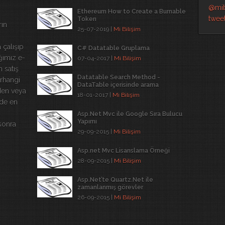
@mib
Ethereum How to Create a Burnable
tweet
Token
rın
25-07-2019 |
Mi Bilişim
 çalışıp
C# Datatable Gruplama
ğımız e-
07-04-2017 |
Mi Bilişim
n satış
Datatable Search Method -
erhangi
DataTable içerisinde arama
den veya
18-01-2017 |
Mi Bilişim
rde en
Asp.Net Mvc ile Google Sıra Bulucu
Yapımı
 sonra
29-09-2015 |
Mi Bilişim
Asp.net Mvc Lisanslama Örneği
28-09-2015 |
Mi Bilişim
Asp.Net’te Quartz.Net ile
zamanlanmış görevler
26-09-2015 |
Mi Bilişim