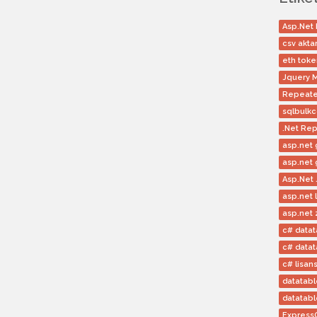
Asp.Net
csv akta
eth toke
Jquery 
Repeater
sqlbulk
.Net Re
asp.net 
asp.net 
Asp.Net
asp.net 
asp.net
c# data
c# datat
c# lisan
datatab
datatabl
Express