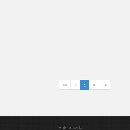
««
«
1
»
»»
Hakkımızda