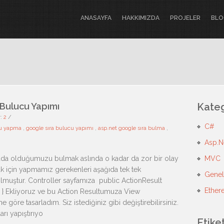
ANASAYFA
HAKKIMIZDA
PROJELER
BLO
 Bulucu Yapımı
Kateg
r:
2
/
C#
cu yapma
,
google sıra bulucu yapımı
,
asp.net google sıra bulma
,
Asp.N
rada olduğumuzu bulmak aslında o kadar da zor bir olay
MVC
k için yapmamız gerekenleri aşağıda tek tek
Genel
muştur. Controller sayfamıza public ActionResult
Ether
} Ekliyoruz ve bu Action Resultumuza View
 göre tasarladım. Siz istediğiniz gibi değiştirebilirsiniz.
rı yapıştırıyo
Etike