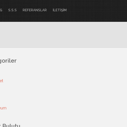
G
S.S.S
REFERANSLAR
İLETİŞİM
oriler
et
eum
t Bulutu