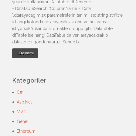
şekilde kullanılıyor. DataTable dtDeneme
= DataTableSearch("ColumnName = 'Data'
",dtarayacagimiz); parametrelerin tanımı ise; string strfiltre
= hangi kolonda ne arayacaksak onu ve ne aramak
istiyorsak.Yukarıda ki örnekte olduğu gibi. DataTable
dtTable ise hangi DataTable da veri arayacaksak o
datatable i gönderiyoruz. Sonuç b
...Devamı
Kategoriler
C#
Asp.Net
MVC
Genel
Ethereum