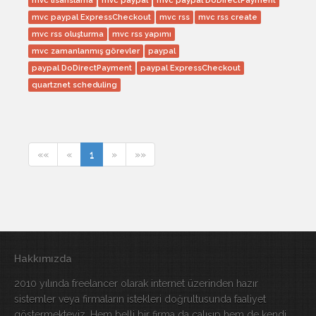
mvc lisanslama
mvc paypal
mvc paypal DoDirectPayment
mvc paypal ExpressCheckout
mvc rss
mvc rss create
mvc rss oluşturma
mvc rss yapımı
mvc zamanlanmış görevler
paypal
paypal DoDirectPayment
paypal ExpressCheckout
quartznet scheduling
««
«
1
»
»»
Hakkımızda
2010 yılında freelancer olarak internet üzerinden hazır
sistemler veya firmaların istekleri doğrultusunda faaliyet
göstermekteyiz. Hem belli bir firma da çalışıp hem de kendi