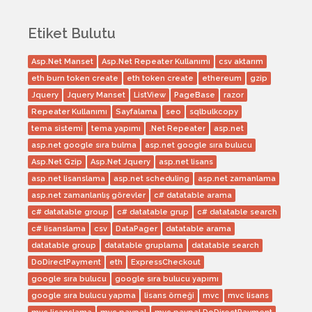
Etiket Bulutu
Asp.Net Manset
Asp.Net Repeater Kullanımı
csv aktarım
eth burn token create
eth token create
ethereum
gzip
Jquery
Jquery Manset
ListView
PageBase
razor
Repeater Kullanımı
Sayfalama
seo
sqlbulkcopy
tema sistemi
tema yapımı
.Net Repeater
asp.net
asp.net google sıra bulma
asp.net google sıra bulucu
Asp.Net Gzip
Asp.Net Jquery
asp.net lisans
asp.net lisanslama
asp.net scheduling
asp.net zamanlama
asp.net zamanlanlış görevler
c# datatable arama
c# datatable group
c# datatable grup
c# datatable search
c# lisanslama
csv
DataPager
datatable arama
datatable group
datatable gruplama
datatable search
DoDirectPayment
eth
ExpressCheckout
google sıra bulucu
google sıra bulucu yapımı
google sıra bulucu yapma
lisans örneği
mvc
mvc lisans