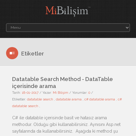
Etiketler
Datatable Search Method - DataTable
içerisinde arama
Tarih:
18-01-2017
/
Yazar:
Mi Bilişim
/
Yorumlar:
0
/
Etiketler:
datatable search
,
datatable arama
,
c# datatable arama
,
c#
datatable search
,
C# ile datatable içerisinde basit ve hatasız arama
methodur. Olduğu gibi kullanabilirsiniz. Aynısını Asp.net
sayfalarında da kullanabilirsiniz. Aşağıda ki method şu