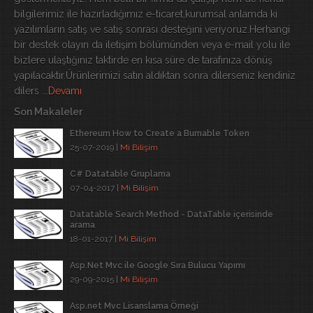
bilgilerimiz ile hazırladığımız e-ticaret,kurumsal anlamda ki
yazılımların satış ve satış sonrası desteğini veriyoruz.Herhangi
bir destek olayın da iletişim bölümünden veya e-mail yolu ile
bizlere ulaştığınız taktirde en kısa süre de tarafınıza dönüş
yapılacaktır.Ürünlerimizi satın aldıktan sonra dilerseniz kendiniz
dilers
...Devamı
Son Makaleler
Ethereum How to Create a Burnable Token
25-07-2019 |
Mi Bilişim
C# Datatable Gruplama
07-04-2017 |
Mi Bilişim
Datatable Search Method - DataTable içerisinde
arama
18-01-2017 |
Mi Bilişim
Asp.Net Mvc ile Google Sıra Bulucu Yapımı
29-09-2015 |
Mi Bilişim
Asp.net Mvc Lisanslama Örneği